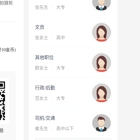
拍摄剪
张先生
·
大专
文员
张女士
·
高中
10金币)
其他职位
欧女士
·
大专
行政/后勤
范女士
·
大专
司机/交通
崔先生
·
高中以下
息