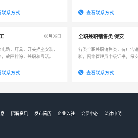
看联系方式
查看联系方式
工
08月06日
全职兼职销售类 保安
修电路，灯具，开关插座安装，
各类全职兼职销售类，有广告
修，故障排除，兼职和零活。
验，网络管理员中级证书，保
队长，形象岗或幼儿园保安，
有高低压电工证和十几年工作
看联系方式
查看联系方式
信息
招聘资讯
发布简历
企业入驻
会员中心
法律申明
们