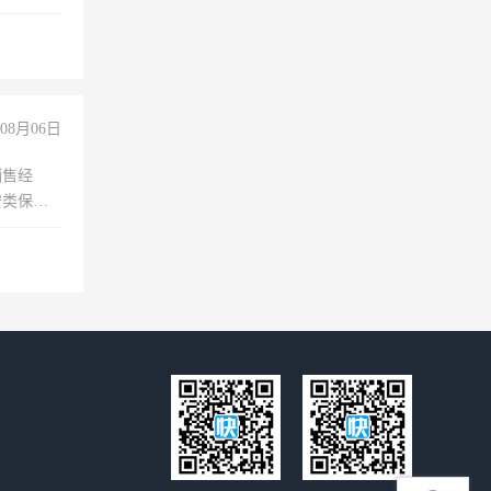
08月06日
销售经
安类保安
维修水电
经验