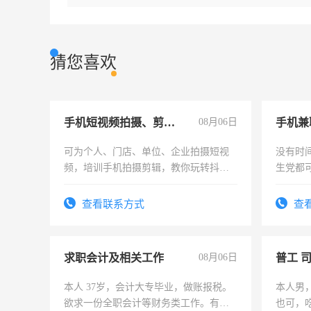
猜您喜欢
手机短视频拍摄、剪辑、抖音快手
08月06日
手机兼
可为个人、门店、单位、企业拍摄短视
没有时
频，培训手机拍摄剪辑，教你玩转抖音
生党都
可为个人、门店、单位、企业拍摄短视
间，一
频，培训手机拍摄剪辑，教你玩转抖
勤快的
查看联系方式
查
音！你也可以成为拍摄达人！你也可以
成为拍摄达人！
求职会计及相关工作
08月06日
普工 
本人 37岁，会计大专毕业，做账报税。
本人男
欲求一份全职会计等财务类工作。有会
也可，