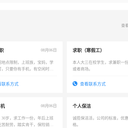
查
职
08月06日
求职（寒假工）
间地点限制，上班族，宝妈，学
本人大三在校学生，求兼职一
可，只要你有手机，有空闲时
或者商场。
单一结，一天二三十不成问题，
四五十，每天挣零花钱没问题！
看联系方式
查看联系方式
司机
08月06日
个人保洁
，30岁，求工作一份，年后上班
诚揽保洁活，公司的标准，优
吃苦耐劳，踏实肯干，保险销售
格。