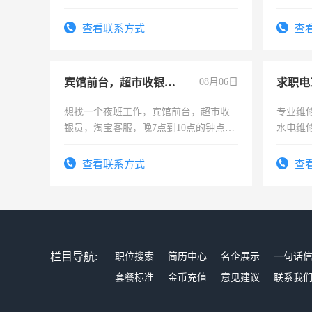
计证
勿扰
查看联系方式
查
宾馆前台，超市收银员，淘宝客服
08月06日
求职电
想找一个夜班工作，宾馆前台，超市收
专业维
银员，淘宝客服，晚7点到10点的钟点
水电维
工，麻烦看到的老板加我微信聊，手机
号同微信
查看联系方式
查
栏目导航:
职位搜索
简历中心
名企展示
一句话
套餐标准
金币充值
意见建议
联系我